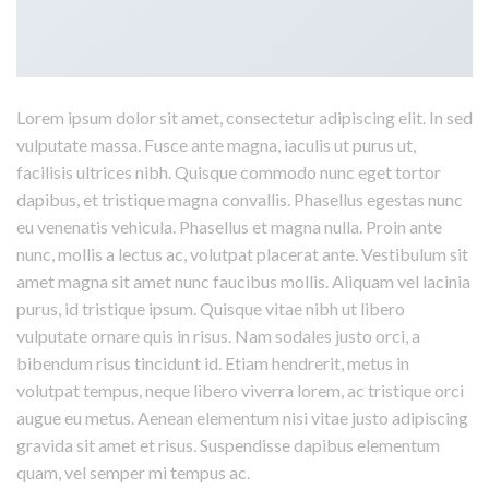
Lorem ipsum dolor sit amet, consectetur adipiscing elit. In sed
vulputate massa. Fusce ante magna, iaculis ut purus ut,
facilisis ultrices nibh. Quisque commodo nunc eget tortor
dapibus, et tristique magna convallis. Phasellus egestas nunc
eu venenatis vehicula. Phasellus et magna nulla. Proin ante
nunc, mollis a lectus ac, volutpat placerat ante. Vestibulum sit
amet magna sit amet nunc faucibus mollis. Aliquam vel lacinia
purus, id tristique ipsum. Quisque vitae nibh ut libero
vulputate ornare quis in risus. Nam sodales justo orci, a
bibendum risus tincidunt id. Etiam hendrerit, metus in
volutpat tempus, neque libero viverra lorem, ac tristique orci
augue eu metus. Aenean elementum nisi vitae justo adipiscing
gravida sit amet et risus. Suspendisse dapibus elementum
quam, vel semper mi tempus ac.