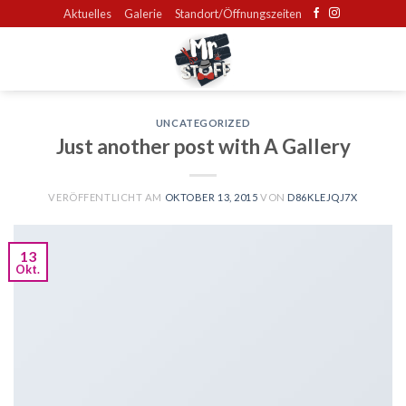
Skip
Aktuelles
Galerie
Standort/Öffnungszeiten
to
content
UNCATEGORIZED
Just another post with A Gallery
VERÖFFENTLICHT AM
OKTOBER 13, 2015
VON
D86KLEJQJ7X
13
Okt.